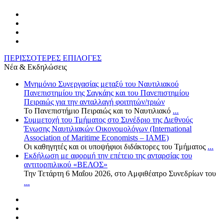
ΠΕΡΙΣΣΟΤΕΡΕΣ ΕΠΙΛΟΓΕΣ
Νέα & Εκδηλώσεις
Μνημόνιο Συνεργασίας μεταξύ του Ναυτιλιακού
Πανεπιστημίου της Σαγκάης και του Πανεπιστημίου
Πειραιώς για την ανταλλαγή φοιτητών/τριών
Το Πανεπιστήμιο Πειραιώς και το Ναυτιλιακό
...
Συμμετοχή του Τμήματος στο Συνέδριο της Διεθνούς
Ένωσης Ναυτιλιακών Οικονομολόγων (International
Association of Maritime Economists – IAME)
Οι καθηγητές και οι υποψήφιοι διδάκτορες του Τμήματος
...
Εκδήλωση με αφορμή την επέτειο της ανταρσίας του
αντιτορπιλικού «ΒΕΛΟΣ»
Την Τετάρτη 6 Μαΐου 2026, στο Αμφιθέατρο Συνεδρίων του
...