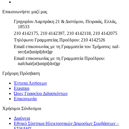
Επικοινωνήστε μαζί μας
Γρηγορίου Λαμπράκη 21 & Διστόμου, Πειραιάς, Ελλάς,
18533
210 4142175, 210 4142397, 210 4142118, 210 4142075
Tηλέφωνο Γραμματείας Προέδρου: 210 4142526
Email επικοινωνίας με τη Γραμματεία του Τμήματος: naf-
secr[at]unipi[dot]gr
Email επικοινωνίας με τη Γραμματεία Προέδρου:
nafchair[at]unipi[dot]gr
Γρήγορη Πρόσβαση
Έντυπα Αιτήσεων
Erasmus
Ώρες Γραφείου Διδασκόντων
Επικοινωνία
Χρήσιμοι Σύνδεσμοι
Διαύγεια
Εθνικό Σύστημα Ηλεκτρονικών Δημοσίων Συμβάσεων –
ΕΣΗΔΗΣ