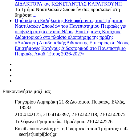
ΔΙΔΑΚΤΟΡΑ κας ΚΩΝΣΤΑΝΤΙΑΣ ΚΑΡΑΓΚΟΥΝΗ
Το Τμήμα Ναυτιλιακών Σπουδών σας προσκαλεί στη
δημόσια
...
Πρόσκληση Εκδήλωσης Ενδιαφέροντος του Τμήματος
Ναυτιλιακών Σπουδών του Πανεπιστημίου Πειραιώς για
υποβολή αιτήσεων από Νέους Επιστήμονες Κατόχους
Διδακτορικού στο πλαίσιο υλοποίησης της πράξης
«Απόκτηση Ακαδημαϊκής Διδακτικής Εμπειρίας σε Νέους
Επιστήμονες Κατόχους Διδακτορικού στο Πανεπιστήμιο
Πειραιώς Ακαδ. Έτους 2026-2027»
Επικοινωνήστε μαζί μας
Γρηγορίου Λαμπράκη 21 & Διστόμου, Πειραιάς, Ελλάς,
18533
210 4142175, 210 4142397, 210 4142118, 210 4142075
Tηλέφωνο Γραμματείας Προέδρου: 210 4142526
Email επικοινωνίας με τη Γραμματεία του Τμήματος: naf-
secr[at]unipi[dot]gr