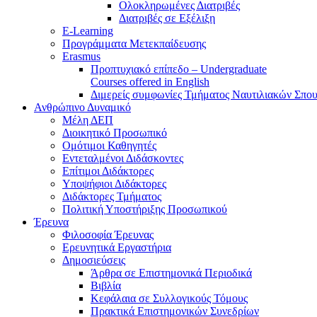
Ολοκληρωμένες Διατριβές
Διατριβές σε Εξέλιξη
E-Learning
Προγράμματα Μετεκπαίδευσης
Erasmus
Προπτυχιακό επίπεδο – Undergraduate
Courses offered in English
Διμερείς συμφωνίες Τμήματος Ναυτιλιακών Σπο
Ανθρώπινο Δυναμικό
Μέλη ΔΕΠ
Διοικητικό Προσωπικό
Ομότιμοι Καθηγητές
Εντεταλμένοι Διδάσκοντες
Επίτιμοι Διδάκτορες
Υποψήφιοι Διδάκτορες
Διδάκτορες Τμήματος
Πολιτική Υποστήριξης Προσωπικού
Έρευνα
Φιλοσοφία Έρευνας
Ερευνητικά Εργαστήρια
Δημοσιεύσεις
Άρθρα σε Επιστημονικά Περιοδικά
Βιβλία
Κεφάλαια σε Συλλογικούς Τόμους
Πρακτικά Επιστημονικών Συνεδρίων