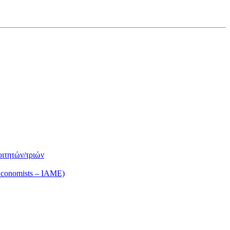
οιτητών/τριών
Economists – IAME)