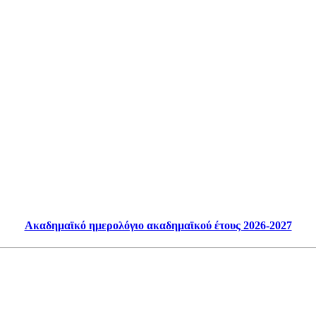
Ακαδημαϊκό ημερολόγιο ακαδημαϊκού έτους 2026-2027