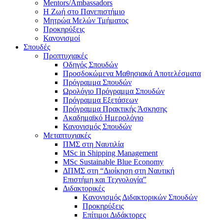
Mentors/Ambassadors
Η Ζωή στο Πανεπιστήμιο
Mητρώα Μελών Τμήματος
Προκηρύξεις
Κανονισμοί
Σπουδές
Προπτυχιακές
Οδηγός Σπουδών
Προσδοκώμενα Μαθησιακά Αποτελέσματα
Πρόγραμμα Σπουδών
Ωρολόγιο Πρόγραμμα Σπουδών
Πρόγραμμα Εξετάσεων
Πρόγραμμα Πρακτικής Άσκησης
Aκαδημαϊκό Ημερολόγιο
Κανονισμός Σπουδών
Mεταπτυχιακές
ΠΜΣ στη Ναυτιλία
MSc in Shipping Management
MSc Sustainable Blue Economy
ΔΠΜΣ στη “Διοίκηση στη Ναυτική
Επιστήμη και Τεχνολογία”
Διδακτορικές
Kανονισμός Διδακτορικών Σπουδών
Προκηρύξεις
Επίτιμοι Διδάκτορες