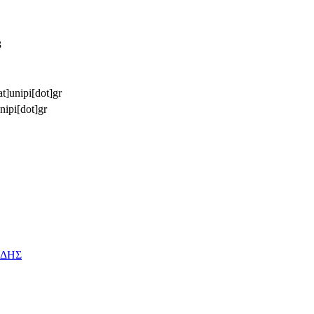
3
t]unipi[dot]gr
nipi[dot]gr
ΗΔΗΣ