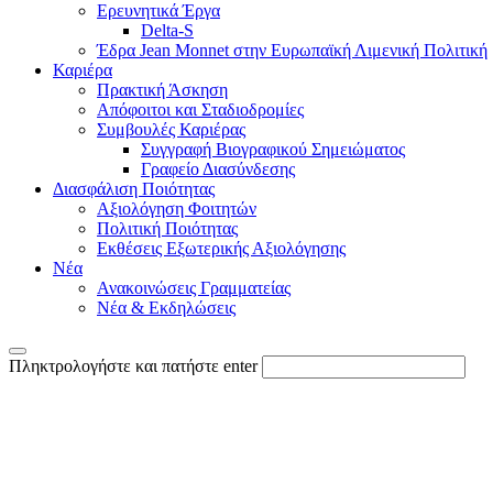
Ερευνητικά Έργα
Delta-S
Έδρα Jean Monnet στην Ευρωπαϊκή Λιμενική Πολιτική
Καριέρα
Πρακτική Άσκηση
Απόφοιτοι και Σταδιοδρομίες
Συμβουλές Καριέρας
Συγγραφή Βιογραφικού Σημειώματος
Γραφείο Διασύνδεσης
Διασφάλιση Ποιότητας
Aξιολόγηση Φοιτητών
Πολιτική Ποιότητας
Eκθέσεις Εξωτερικής Αξιολόγησης
Νέα
Ανακοινώσεις Γραμματείας
Νέα & Eκδηλώσεις
Πληκτρολογήστε και πατήστε enter