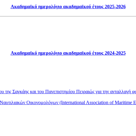
Ακαδημαϊκό ημερολόγιο ακαδημαϊκού έτους 2025-2026
Ακαδημαϊκό ημερολόγιο ακαδημαϊκού έτους 2024-2025
υ της Σαγκάης και του Πανεπιστημίου Πειραιώς για την ανταλλαγή φ
αυτιλιακών Οικονομολόγων (International Association of Maritime 