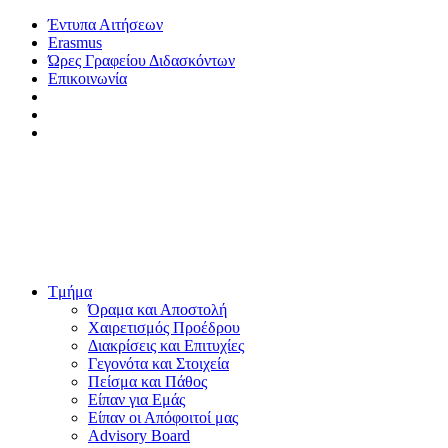
Έντυπα Αιτήσεων
Erasmus
Ώρες Γραφείου Διδασκόντων
Επικοινωνία
Tμήμα
Όραμα και Αποστολή
Χαιρετισμός Προέδρου
Διακρίσεις και Eπιτυχίες
Γεγονότα και Στοιχεία
Πείσμα και Πάθος
Είπαν για Εμάς
Είπαν οι Απόφοιτοί μας
Advisory Board