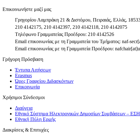
Επικοινωνήστε μαζί μας
Γρηγορίου Λαμπράκη 21 & Διστόμου, Πειραιάς, Ελλάς, 1853
210 4142175, 210 4142397, 210 4142118, 210 4142075
Tηλέφωνο Γραμματείας Προέδρου: 210 4142526
Email επικοινωνίας με τη Γραμματεία του Τμήματος: naf-secr[a
Email επικοινωνίας με τη Γραμματεία Προέδρου: nafchair[at]u
Γρήγορη Πρόσβαση
Έντυπα Αιτήσεων
Erasmus
Ώρες Γραφείου Διδασκόντων
Επικοινωνία
Χρήσιμοι Σύνδεσμοι
Διαύγεια
Εθνικό Σύστημα Ηλεκτρονικών Δημοσίων Συμβάσεων – ΕΣ
Εθνική Πύλη Ερμής
Διακρίσεις & Επιτυχίες