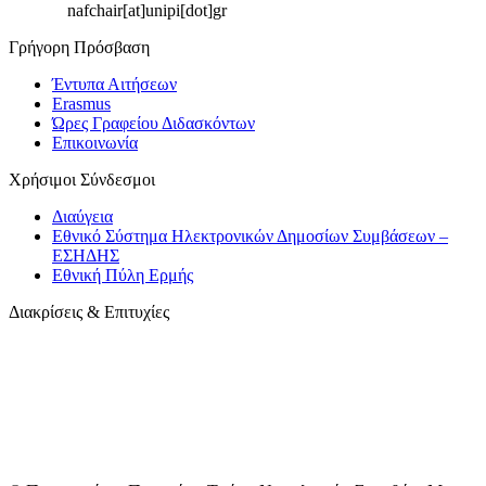
nafchair[at]unipi[dot]gr
Γρήγορη Πρόσβαση
Έντυπα Αιτήσεων
Erasmus
Ώρες Γραφείου Διδασκόντων
Επικοινωνία
Χρήσιμοι Σύνδεσμοι
Διαύγεια
Εθνικό Σύστημα Ηλεκτρονικών Δημοσίων Συμβάσεων –
ΕΣΗΔΗΣ
Εθνική Πύλη Ερμής
Διακρίσεις & Επιτυχίες