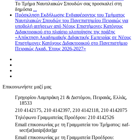
Το Τμήμα Ναυτιλιακών Σπουδών σας προσκαλεί στη
δημόσια
...
Πρόσκληση Εκδήλωσης Ενδιαφέροντος του Τμήματος
Ναυτιλιακών Σπουδών του Πανεπιστημίου Πειραιώς για
υποβολή αιτήσεων από Νέους Επιστήμονες Κατόχους
Διδακτορικού στο πλαίσιο υλοποίησης της πράξης
«Απόκτηση Ακαδημαϊκής Διδακτικής Εμπειρίας σε Νέους
Επιστήμονες Κατόχους Διδακτορικού στο Πανεπιστήμιο
Πειραιώς Ακαδ. Έτους 2026-2027»
Επικοινωνήστε μαζί μας
Γρηγορίου Λαμπράκη 21 & Διστόμου, Πειραιάς, Ελλάς,
18533
210 4142175, 210 4142397, 210 4142118, 210 4142075
Tηλέφωνο Γραμματείας Προέδρου: 210 4142526
Email επικοινωνίας με τη Γραμματεία του Τμήματος: naf-
secr[at]unipi[dot]gr
Email επικοινωνίας με τη Γραμματεία Προέδρου: