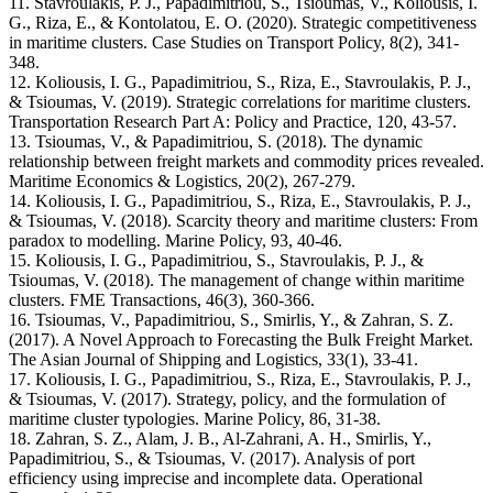
11. Stavroulakis, P. J., Papadimitriou, S., Tsioumas, V., Koliousis, I.
G., Riza, E., & Kontolatou, E. O. (2020). Strategic competitiveness
in maritime clusters. Case Studies on Transport Policy, 8(2), 341-
348.
12. Koliousis, I. G., Papadimitriou, S., Riza, E., Stavroulakis, P. J.,
& Tsioumas, V. (2019). Strategic correlations for maritime clusters.
Transportation Research Part A: Policy and Practice, 120, 43-57.
13. Tsioumas, V., & Papadimitriou, S. (2018). The dynamic
relationship between freight markets and commodity prices revealed.
Maritime Economics & Logistics, 20(2), 267-279.
14. Koliousis, I. G., Papadimitriou, S., Riza, E., Stavroulakis, P. J.,
& Tsioumas, V. (2018). Scarcity theory and maritime clusters: From
paradox to modelling. Marine Policy, 93, 40-46.
15. Koliousis, I. G., Papadimitriou, S., Stavroulakis, P. J., &
Tsioumas, V. (2018). The management of change within maritime
clusters. FME Transactions, 46(3), 360-366.
16. Tsioumas, V., Papadimitriou, S., Smirlis, Y., & Zahran, S. Z.
(2017). A Novel Approach to Forecasting the Bulk Freight Market.
The Asian Journal of Shipping and Logistics, 33(1), 33-41.
17. Koliousis, I. G., Papadimitriou, S., Riza, E., Stavroulakis, P. J.,
& Tsioumas, V. (2017). Strategy, policy, and the formulation of
maritime cluster typologies. Marine Policy, 86, 31-38.
18. Zahran, S. Z., Alam, J. B., Al-Zahrani, A. H., Smirlis, Y.,
Papadimitriou, S., & Tsioumas, V. (2017). Analysis of port
efficiency using imprecise and incomplete data. Operational