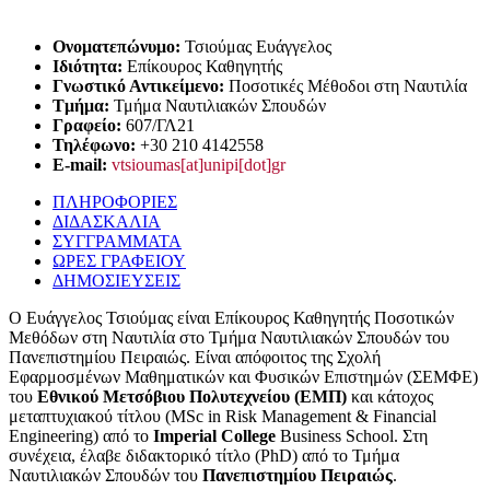
Ονοματεπώνυμο:
Τσιούμας Eυάγγελος
Iδιότητα:
Επίκουρος Καθηγητής
Γνωστικό Αντικείμενο:
Ποσοτικές Μέθοδοι στη Ναυτιλία
Tμήμα:
Τμήμα Ναυτιλιακών Σπουδών
Γραφείο:
607/ΓΛ21
Τηλέφωνο:
+30 210 4142558
E-mail:
vtsioumas[at]unipi[dot]gr
ΠΛΗΡΟΦΟΡΙΕΣ
ΔΙΔΑΣΚΑΛΙΑ
ΣΥΓΓΡΑΜΜΑΤΑ
ΩΡΕΣ ΓΡΑΦΕΙΟΥ
ΔΗΜΟΣΙΕΥΣΕΙΣ
Ο Ευάγγελος Τσιούμας είναι Επίκουρος Καθηγητής Ποσοτικών
Μεθόδων στη Ναυτιλία στο Τμήμα Ναυτιλιακών Σπουδών του
Πανεπιστημίου Πειραιώς. Είναι απόφοιτος της Σχολή
Εφαρμοσμένων Μαθηματικών και Φυσικών Επιστημών (ΣΕΜΦΕ)
του
Εθνικού Μετσόβιου Πολυτεχνείου (ΕΜΠ)
και κάτοχος
μεταπτυχιακού τίτλου (MSc in Risk Management & Financial
Engineering) από το
Imperial
College
Business School. Στη
συνέχεια, έλαβε διδακτορικό τίτλο (PhD) από το Τμήμα
Ναυτιλιακών Σπουδών του
Πανεπιστημίου Πειραιώς
.