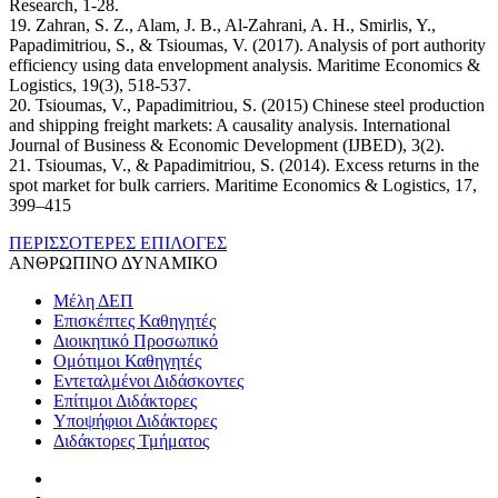
Research, 1-28.
19. Zahran, S. Z., Alam, J. B., Al-Zahrani, A. H., Smirlis, Y.,
Papadimitriou, S., & Tsioumas, V. (2017). Analysis of port authority
efficiency using data envelopment analysis. Maritime Economics &
Logistics, 19(3), 518-537.
20. Tsioumas, V., Papadimitriou, S. (2015) Chinese steel production
and shipping freight markets: A causality analysis. International
Journal of Business & Economic Development (IJBED), 3(2).
21. Tsioumas, V., & Papadimitriou, S. (2014). Excess returns in the
spot market for bulk carriers. Maritime Economics & Logistics, 17,
399–415
ΠΕΡΙΣΣΟΤΕΡΕΣ ΕΠΙΛΟΓΕΣ
ANΘΡΩΠΙΝΟ ΔΥΝΑΜΙΚΟ
Μέλη ΔΕΠ
Επισκέπτες Καθηγητές
Διοικητικό Προσωπικό
Ομότιμοι Καθηγητές
Εντεταλμένοι Διδάσκοντες
Επίτιμοι Διδάκτορες
Υποψήφιοι Διδάκτορες
Διδάκτορες Τμήματος