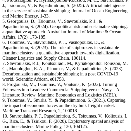
4. Prousaloglou, P., Kyriakopoulou-Roussou, M. C., Stavroulakis, P.
J., Tsioumas, V., & Papadimitriou, S. (2025). Artificial intelligence
in the service of sustainable shipping. Journal of Ocean Engineering
and Marine Energy, 1-33.
5. Georgoulas, D., Tsioumas, V., Stavroulakis, P. J., &
Papadimitriou, S. (2024). Geopolitical risk and sustainable shipping:
a quantitative approach. Australian Journal of Maritime & Ocean
Affairs, 17(2), 173-185.
6. Tsioumas, V., Stavroulakis, P. J., Vasilopoulos, D., &
Papadimitriou, S. (2023). The role of shipbrokers in sustainable
maritime clusters: a quantitative approach towards digitalization.
Cleaner Logistics and Supply Chain, 100114.
7. Stavroulakis, P. J., Koutsouradi, M., Kyriakopoulou-Roussou, M.
C., Manologlou, E. A., Tsioumas, V., & Papadimitriou, S. (2023).
Decarbonization and sustainable shipping in a post COVID-19
world. Scientific African, e01758.
8. Progoulaki, M., Tsioumas, V., Voutsina, K. (2022). Turning
Followers into Leaders: Commercial Shipping versus Navy – A
Literature Review. Maritime Economics and Logistics (MEL).
9. Tsioumas, V., Smirlis, Y., & Papadimitriou, S. (2021). Capturing
the impact of economic forces on the dry bulk freight market.
Maritime Transport Research, 2, 100018.
10. Stavroulakis, P. J., Papadimitriou, S., Tsioumas, V., Koliousis, I.
G., Riza, E., & Tsirikou, F. (2020). Exploratory spatial analysis of
maritime clusters. Marine Policy, 120, 104125.