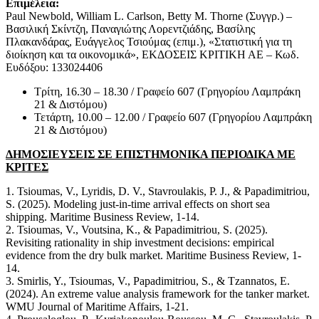
Επιμέλεια:
Paul Newbold, William L. Carlson, Betty M. Thorne (Συγγρ.) –
Βασιλική Σκίντζη, Παναγιώτης Λορεντζιάδης, Βασίλης
Πλακανδάρας, Ευάγγελος Τσιούμας (επιμ.), «Στατιστική για τη
διοίκηση και τα οικονομικά», ΕΚΔΟΣΕΙΣ ΚΡΙΤΙΚΗ ΑΕ – Κωδ.
Ευδόξου: 133024406
Τρίτη, 16.30 – 18.30 / Γραφείο 607 (Γρηγορίου Λαμπράκη
21 & Διστόμου)
Τετάρτη, 10.00 – 12.00 / Γραφείο 607 (Γρηγορίου Λαμπράκη
21 & Διστόμου)
ΔΗΜΟΣΙΕΥΣΕΙΣ ΣΕ ΕΠΙΣΤΗΜΟΝΙΚΑ ΠΕΡΙΟΔΙΚΑ ΜΕ
ΚΡΙΤΕΣ
1. Tsioumas, V., Lyridis, D. V., Stavroulakis, P. J., & Papadimitriou,
S. (2025). Modeling just-in-time arrival effects on short sea
shipping. Maritime Business Review, 1-14.
2. Tsioumas, V., Voutsina, K., & Papadimitriou, S. (2025).
Revisiting rationality in ship investment decisions: empirical
evidence from the dry bulk market. Maritime Business Review, 1-
14.
3. Smirlis, Y., Tsioumas, V., Papadimitriou, S., & Tzannatos, E.
(2024). An extreme value analysis framework for the tanker market.
WMU Journal of Maritime Affairs, 1-21.