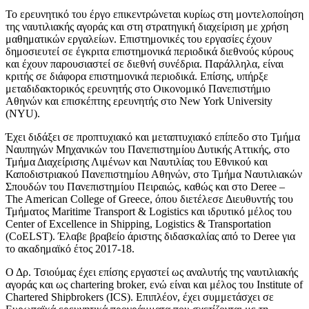
Το ερευνητικό του έργο επικεντρώνεται κυρίως στη μοντελοποίηση
της ναυτιλιακής αγοράς και στη στρατηγική διαχείριση με χρήση
μαθηματικών εργαλείων. Επιστημονικές του εργασίες έχουν
δημοσιευτεί σε έγκριτα επιστημονικά περιοδικά διεθνούς κύρους
και έχουν παρουσιαστεί σε διεθνή συνέδρια. Παράλληλα, είναι
κριτής σε διάφορα επιστημονικά περιοδικά. Επίσης, υπήρξε
μεταδιδακτορικός ερευνητής στο Οικονομικό Πανεπιστήμιο
Αθηνών και επισκέπτης ερευνητής στο New York University
(NYU).
Έχει διδάξει σε προπτυχιακό και μεταπτυχιακό επίπεδο στο Τμήμα
Ναυπηγών Μηχανικών του Πανεπιστημίου Δυτικής Αττικής, στο
Τμήμα Διαχείρισης Λιμένων και Ναυτιλίας του Εθνικού και
Καποδιστριακού Πανεπιστημίου Αθηνών, στο Τμήμα Ναυτιλιακών
Σπουδών του Πανεπιστημίου Πειραιώς, καθώς και στο Deree –
The American College of Greece, όπου διετέλεσε Διευθυντής του
Τμήματος Maritime Transport & Logistics και ιδρυτικό μέλος του
Center of Excellence in Shipping, Logistics & Transportation
(CoELST). Έλαβε βραβείο άριστης διδασκαλίας από το Deree για
το ακαδημαϊκό έτος 2017-18.
Ο Δρ. Τσιούμας έχει επίσης εργαστεί ως αναλυτής της ναυτιλιακής
αγοράς και ως chartering broker, ενώ είναι και μέλος του Institute of
Chartered Shipbrokers (ICS). Επιπλέον, έχει συμμετάσχει σε