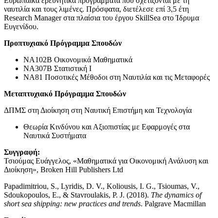
Ευρωπαϊκά ερευνητικά προγράμματα που σχετίζονται με τη
ναυτιλία και τους λιμένες. Πρόσφατα, διετέλεσε επί 3,5 έτη
Research Manager στα πλαίσια του έργου SkillSea στο Ίδρυμα
Ευγενίδου.
Προπτυχιακό Πρόγραμμα Σπουδών
ΝΑ102Β Οικονομικά Μαθηματικά
ΝΑ307Β Στατιστική I
ΝΑ81 Ποσοτικές Μέθοδοι στη Ναυτιλία και τις Μεταφορές
Μεταπτυχιακό Πρόγραμμα Σπουδών
ΔΠΜΣ στη Διοίκηση στη Ναυτική Επιστήμη και Τεχνολογία
Θεωρία Κινδύνου και Αξιοπιστίας με Εφαρμογές στα
Ναυτικά Συστήματα
Συγγραφή:
Τσιούμας Ευάγγελος, «Μαθηματικά για Οικονομική Ανάλυση και
Διοίκηση», Broken Hill Publishers Ltd
Papadimitriou, S., Lyridis, D. V., Koliousis, I. G., Tsioumas, V.,
Sdoukopoulos, E., & Stavroulakis, P. J. (2018).
The dynamics of
short sea shipping: new practices and trends
. Palgrave Macmillan