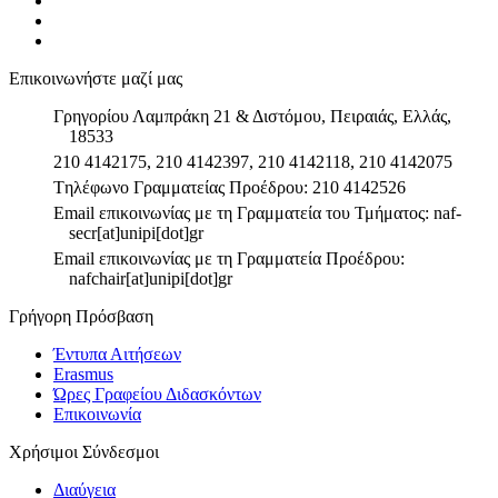
Επικοινωνήστε μαζί μας
Γρηγορίου Λαμπράκη 21 & Διστόμου, Πειραιάς, Ελλάς,
18533
210 4142175, 210 4142397, 210 4142118, 210 4142075
Tηλέφωνο Γραμματείας Προέδρου: 210 4142526
Email επικοινωνίας με τη Γραμματεία του Τμήματος: naf-
secr[at]unipi[dot]gr
Email επικοινωνίας με τη Γραμματεία Προέδρου:
nafchair[at]unipi[dot]gr
Γρήγορη Πρόσβαση
Έντυπα Αιτήσεων
Erasmus
Ώρες Γραφείου Διδασκόντων
Επικοινωνία
Χρήσιμοι Σύνδεσμοι
Διαύγεια