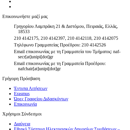
Επικοινωνήστε μαζί μας
Γρηγορίου Λαμπράκη 21 & Διστόμου, Πειραιάς, Ελλάς,
18533
210 4142175, 210 4142397, 210 4142118, 210 4142075
Tηλέφωνο Γραμματείας Προέδρου: 210 4142526
Email επικοινωνίας με τη Γραμματεία του Τμήματος: naf-
secr[at]unipi[dot]gr
Email επικοινωνίας με τη Γραμματεία Προέδρου:
nafchair[at]unipi[dot]gr
Γρήγορη Πρόσβαση
Έντυπα Αιτήσεων
Erasmus
Ώρες Γραφείου Διδασκόντων
Επικοινωνία
Χρήσιμοι Σύνδεσμοι
Διαύγεια
Εθνικό Σύστημα Ηλεκτρονικών Δημοσίων Συμβάσεων –