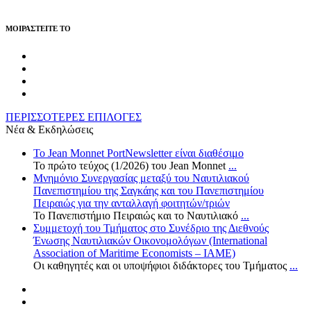
MOIΡΑΣΤΕΙΤΕ ΤΟ
ΠΕΡΙΣΣΟΤΕΡΕΣ ΕΠΙΛΟΓΕΣ
Νέα & Εκδηλώσεις
Το Jean Monnet PortNewsletter είναι διαθέσιμο
Το πρώτο τεύχος (1/2026) του Jean Monnet
...
Μνημόνιο Συνεργασίας μεταξύ του Ναυτιλιακού
Πανεπιστημίου της Σαγκάης και του Πανεπιστημίου
Πειραιώς για την ανταλλαγή φοιτητών/τριών
Το Πανεπιστήμιο Πειραιώς και το Ναυτιλιακό
...
Συμμετοχή του Τμήματος στο Συνέδριο της Διεθνούς
Ένωσης Ναυτιλιακών Οικονομολόγων (International
Association of Maritime Economists – IAME)
Οι καθηγητές και οι υποψήφιοι διδάκτορες του Τμήματος
...