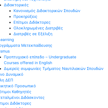
Διδακτορικές
Kανονισμός Διδακτορικών Σπουδών
Προκηρύξεις
Επίτιμοι Διδάκτορες
Ολοκληρωμένες Διατριβές
Διατριβές σε Εξέλιξη
Learning
ογράμματα Μετεκπαίδευσης
asmus
Προπτυχιακό επίπεδο – Undergraduate
Courses offered in English
Διμερείς συμφωνίες Τμήματος Ναυτιλιακών Σπουδών
νο Δυναμικό
λη ΔΕΠ
οικητικό Προσωπικό
ότιμοι Καθηγητές
τεταλμένοι Διδάσκοντες
τιμοι Διδάκτορες