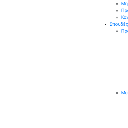
Mη
Πρ
Κα
Σπουδέ
Πρ
Mε