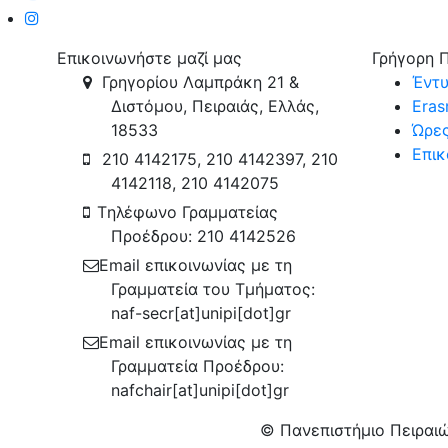
Επικοινωνήστε μαζί μας
Γρήγορη 
Γρηγορίου Λαμπράκη 21 &
Έντ
Διστόμου, Πειραιάς, Ελλάς,
Era
18533
Ώρες
Επικ
210 4142175, 210 4142397, 210
4142118, 210 4142075
Tηλέφωνο Γραμματείας
Προέδρου: 210 4142526
Email επικοινωνίας με τη
Γραμματεία του Τμήματος:
naf-secr[at]unipi[dot]gr
Email επικοινωνίας με τη
Γραμματεία Προέδρου:
nafchair[at]unipi[dot]gr
© Πανεπιστήμιο Πειραιώ