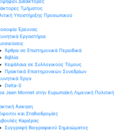
οψήφιοι Διδάκτορες
δάκτορες Τμήματος
λιτική Υποστήριξης Προσωπικού
λοσοφία Έρευνας
ευνητικά Εργαστήρια
μοσιεύσεις
Άρθρα σε Επιστημονικά Περιοδικά
Βιβλία
Κεφάλαια σε Συλλογικούς Τόμους
Πρακτικά Επιστημονικών Συνεδρίων
ευνητικά Έργα
Delta-S
ρα Jean Monnet στην Ευρωπαϊκή Λιμενική Πολιτική
ακτική Άσκηση
όφοιτοι και Σταδιοδρομίες
μβουλές Καριέρας
Συγγραφή Βιογραφικού Σημειώματος