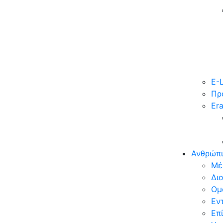
E-
Πρ
Er
Ανθρώπι
Μέ
Δι
Ομ
Εν
Επί