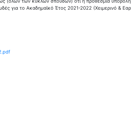
αιώς (όλων των κύκλων σπουδών) ότι η προθεσμία υποβολ
δές για το Ακαδημαϊκό Έτος 2021-2022 (Χειμερινό & Εαρ
.pdf