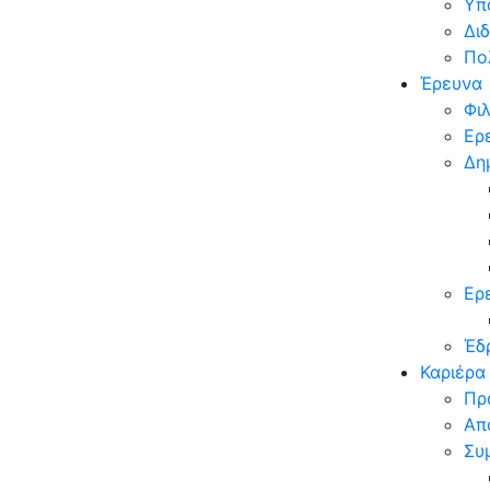
Υπ
Δι
Πο
Έρευνα
Φι
Ερ
Δη
Ερ
Έδ
Καριέρα
Πρ
Απ
Συ